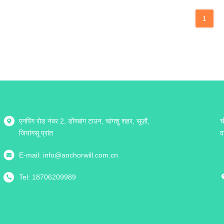
1
एनपिंग रोड नंबर 2, डोंगबांग टाउन, चांगशु शहर, सूज़ौ,
च
जियांगसू प्रांत
व
E-mail:
info@anchorwill.com.cn
Tel:
18706209989