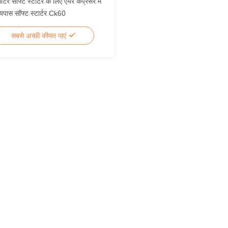
र सॉफ्ट स्टार्टर के लिए एयर कंप्रेसर में
बायपास सॉफ्ट स्टार्टर Ck60
सबसे अच्छी कीमत पाएं