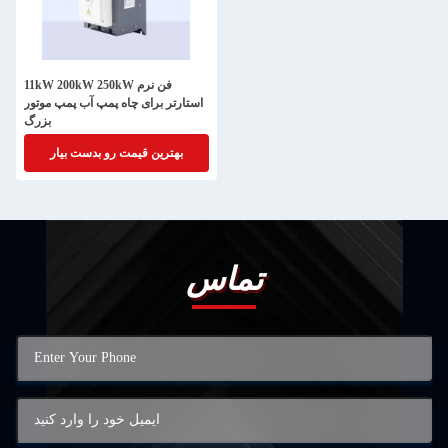
11kW 200kW 250kW فن نرم
استارتر برای چاه پمپ آب پمپ موتور
بزرگ
بهترین قیمت رو بدست بیار
تماس