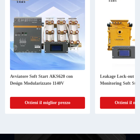
Avviatore Soft Start AKS620 con
Leakage Lock-out Sof
Design Modularizzato 1140V
Monitoring Soft Star
Ottieni il miglior prezzo
Ottieni il mi