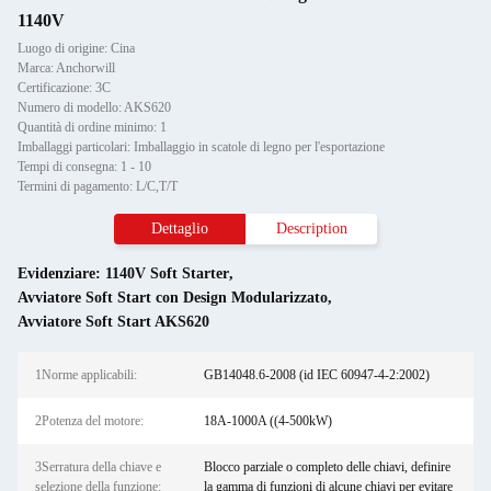
1140V
Luogo di origine: Cina
Marca: Anchorwill
Certificazione: 3C
Numero di modello: AKS620
Quantità di ordine minimo: 1
Imballaggi particolari: Imballaggio in scatole di legno per l'esportazione
Tempi di consegna: 1 - 10
Termini di pagamento: L/C,T/T
Dettaglio
Description
Evidenziare:
1140V Soft Starter
,
Avviatore Soft Start con Design Modularizzato
,
Avviatore Soft Start AKS620
1Norme applicabili:
GB14048.6-2008 (id IEC 60947-4-2:2002)
2Potenza del motore:
18A-1000A ((4-500kW)
3Serratura della chiave e
Blocco parziale o completo delle chiavi, definire
selezione della funzione:
la gamma di funzioni di alcune chiavi per evitare