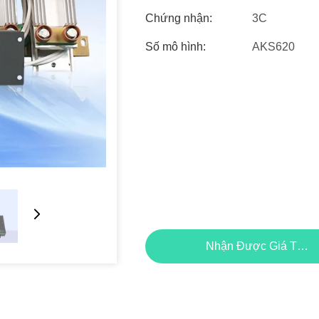
Chứng nhận:
3C
Số mô hình:
AKS620
Nhận Được Giá Tốt N