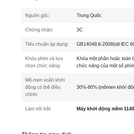
Nguồn gốc:
Trung Quốc
Chứng nhận:
3C
Tiêu chuẩn áp dụng:
GB14048.6-2008(idt IEC 6
Khóa phím và lựa
Khóa một phần hoặc toàn b
chọn chức năng:
chức năng của một số phím
Mô-men xoắn khởi
động có thể điều
30%-80% (mômen khởi động
chỉnh:
Làm nổi bật:
Máy khởi động mềm 114