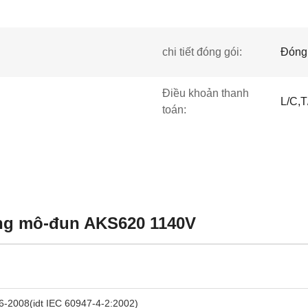
chi tiết đóng gói:
Đóng 
Điều khoản thanh
L/C,T
toán:
ạng mô-đun AKS620 1140V
-2008(idt IEC 60947-4-2:2002)