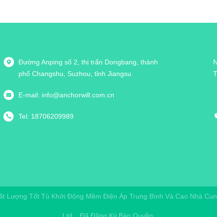
Đường Anping số 2, thị trấn Dongbang, thành
N
phố Changshu, Suzhou, tỉnh Jiangsu
T
E-mail:
info@anchorwill.com.cn
Tel:
18706209989
ất Lượng Tốt Tủ Khởi Động Mềm Điện Áp Trung Bình Và Cao Nhà Cu
Ltd.
. Đã Đăng Ký Bản Quyền.