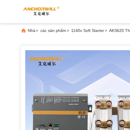
Nhà
>
các sản phẩm
>
1140v Soft Starter
>
AKS620 Thi