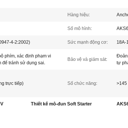
Hàng hiệu:
Ancho
Số mô hình:
AKS6
0947-4-2:2002)
Sức mạnh động cơ:
18A-
ộ phím, xác định phạm vi
Đoản 
Bảo vệ và giám sát:
 để tránh sử dụng sai.
tự ph
 trực tiếp)
Số chức năng:
>145
0V
Thiết kế mô-đun Soft Starter
AKS6