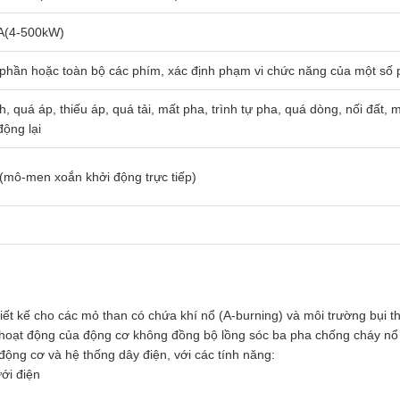
A(4-500kW)
phần hoặc toàn bộ các phím, xác định phạm vi chức năng của một số 
 quá áp, thiếu áp, quá tải, mất pha, trình tự pha, quá dòng, nối đất,
động lại
mô-men xoắn khởi động trực tiếp)
ết kế cho các mỏ than có chứa khí nổ (A-burning) và môi trường bụi
 hoạt động của động cơ không đồng bộ lồng sóc ba pha chống cháy nổ 
ộng cơ và hệ thống dây điện, với các tính năng:
ưới điện