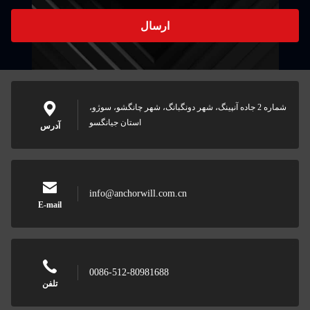
ارسال
شماره 2 جاده آنپینگ، شهر دونگبانگ، شهر چانگشو، سوژو،
استان جیانگسو
آدرس
info@anchorwill.com.cn
E-mail
0086-512-80981688
تلفن