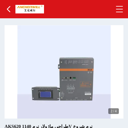
2
/
4
AKS620 طراحی ماژولار نرم 1140V نرم شروع