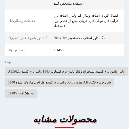
استفاده مشخص کنید.
اتصال کوتاه، اضافه ولتاژ، کم ولتاژ، اضافه بار،
خرابی فاز، توالی فاز، جریان بیش از حد، زمین،
4حفاظت و نظارت:
عدم تعاد
30٪ - 80٪ (گشتاور استارت مستقیم)
5گشتاور شروع قابل تنظیم:
> 145
6تعداد توابع:
Tags:
AKS620 ولتاژ پایین نرم کننده,استخراج ولتاژ پایین نرم استارتر,1140 ولت نرم کننده
1140 ولت نرم کننده,طراحی ماژولار شده Soft Starter,AKS620 شروع نرم
1140V Soft Starter
محصولات مشابه