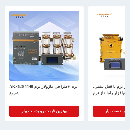
انداز نرم با قفل نشتی،
AKS620 طراحی ماژولار نرم 1140V نرم
م‌افزار راه‌انداز نرم
شروع
 رو بدست بیار
بهترین قیمت رو بدست بیار