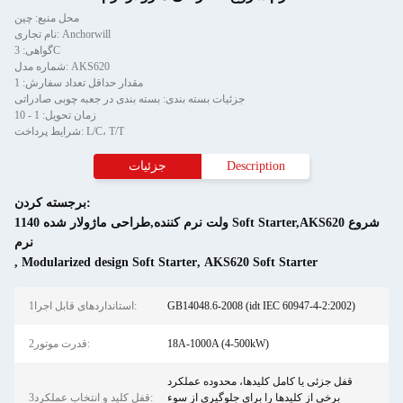
محل منبع: چین
نام تجاری: Anchorwill
گواهی: 3C
شماره مدل: AKS620
مقدار حداقل تعداد سفارش: 1
جزئیات بسته بندی: بسته بندی در جعبه چوبی صادراتی
زمان تحویل: 1 - 10
شرایط پرداخت: L/C، T/T
Description
جزئیات
برجسته کردن:
1140 ولت نرم کننده,طراحی ماژولار شده Soft Starter,AKS620 شروع
نرم
,
Modularized design Soft Starter
,
AKS620 Soft Starter
GB14048.6-2008 (idt IEC 60947-4-2:2002)
1استانداردهای قابل اجرا:
18A-1000A (4-500kW)
2قدرت موتور:
قفل جزئی یا کامل کلیدها، محدوده عملکرد
برخی از کلیدها را برای جلوگیری از سوء
3قفل کلید و انتخاب عملکرد: