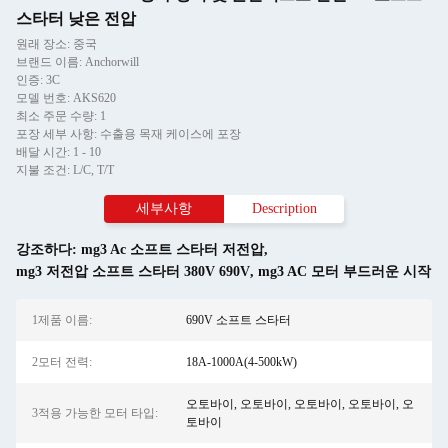
스타터 낮은 전압
원래 장소: 중국
브랜드 이름: Anchorwill
인증: 3C
모델 번호: AKS620
최소 주문 수량: 1
포장 세부 사항: 수출용 목재 케이스에 포장
배달 시간: 1 - 10
지불 조건: L/C, T/T
세부사항
Description
강조하다:
mg3 Ac 소프트 스타터 저전압
,
mg3 저전압 소프트 스타터 380V 690V
,
mg3 AC 모터 부드러운 시작
1제품 이름:
690V 소프트 스타터
2모터 전력:
18A-1000A(4-500kW)
오토바이, 오토바이, 오토바이, 오토바이, 오
3적용 가능한 모터 타입:
토바이