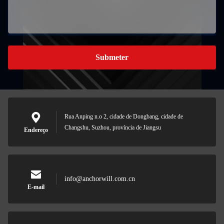
Submeter
Rua Anping n.o 2, cidade de Dongbang, cidade de
Changshu, Suzhou, província de Jiangsu
Endereço
info@anchorwill.com.cn
E-mail