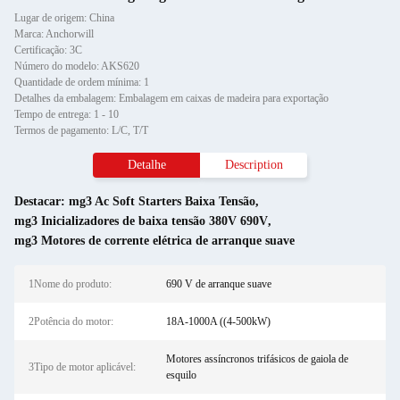
Lugar de origem: China
Marca: Anchorwill
Certificação: 3C
Número do modelo: AKS620
Quantidade de ordem mínima: 1
Detalhes da embalagem: Embalagem em caixas de madeira para exportação
Tempo de entrega: 1 - 10
Termos de pagamento: L/C, T/T
Detalhe
Description
Destacar:
mg3 Ac Soft Starters Baixa Tensão
,
mg3 Inicializadores de baixa tensão 380V 690V
,
mg3 Motores de corrente elétrica de arranque suave
1Nome do produto:
690 V de arranque suave
2Potência do motor:
18A-1000A ((4-500kW)
Motores assíncronos trifásicos de gaiola de
3Tipo de motor aplicável:
esquilo