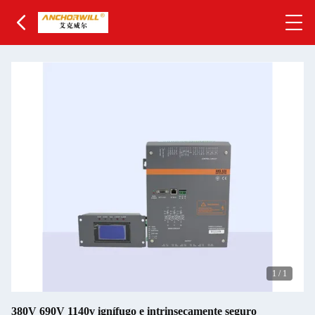
1
/
1
380V 690V 1140v ignífugo e intrinsecamente seguro