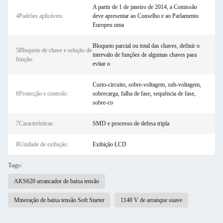
A partir de 1 de janeiro de 2014, a Comissão
4Padrões aplicáveis:
deve apresentar ao Conselho e ao Parlamento
Europeu uma
Bloqueio parcial ou total das chaves, definir o
5Bloqueio de chave e seleção de
intervalo de funções de algumas chaves para
função:
evitar o
Curto-circuito, sobre-voltagem, sub-voltagem,
6Protecção e controlo:
sobrecarga, falha de fase, sequência de fase,
sobre-co
7Características:
SMD e processo de defesa tripla
8Unidade de exibição:
Exibição LCD
Tags:
AKS620 arrancador de baixa tensão
Mineração de baixa tensão Soft Starter
1140 V de arranque suave