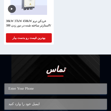
30kW 37kW 450kW خردکن نرم
استارتر ساخته شده در دور زدن 380V
بهترین قیمت رو بدست بیار
تماس