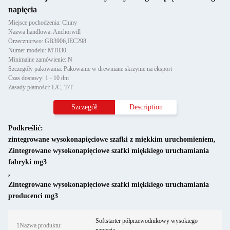
napięcia
Miejsce pochodzenia: Chiny
Nazwa handlowa: Anchorwill
Orzecznictwo: GB3906,IEC298
Numer modelu: MT830
Minimalne zamówienie: N
Szczegóły pakowania: Pakowanie w drewniane skrzynie na eksport
Czas dostawy: 1 - 10 dni
Zasady płatności: L/C, T/T
Szczegół
Description
Podkreślić:
zintegrowane wysokonapięciowe szafki z miękkim uruchomieniem
,
Zintegrowane wysokonapięciowe szafki miękkiego uruchamiania
fabryki mg3
,
Zintegrowane wysokonapięciowe szafki miękkiego uruchamiania
producenci mg3
Softstarter półprzewodnikowy wysokiego
1Nazwa produktu: