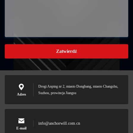
Zatwierdź
Drogi Anping nr 2, miasto Dongbang, miasto Changshu,
Suzhou, prowincja Jiangsu
Adres
info@anchorwill.com.cn
E-mail