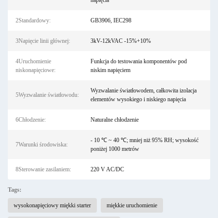
napięcia
2Standardowy:
GB3906, IEC298
3Napięcie linii głównej:
3kV-12kVAC -15%+10%
4Uruchomienie
Funkcja do testowania komponentów pod
niskonapięciowe:
niskim napięciem
Wyzwalanie światłowodem, całkowita izolacja
5Wyzwalanie światłowodu:
elementów wysokiego i niskiego napięcia
6Chłodzenie:
Naturalne chłodzenie
- 10 ℃ ~ 40 ℃; mniej niż 95% RH; wysokość
7Warunki środowiska:
poniżej 1000 metrów
8Sterowanie zasilaniem:
220 V AC/DC
Tags:
wysokonapięciowy miękki starter
miękkie uruchomienie