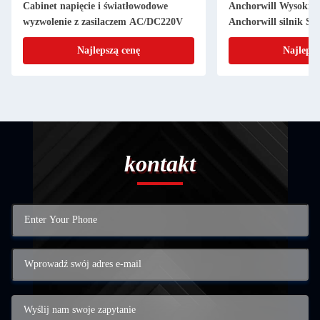
Cabinet napięcie i światłowodowe
Anchorwill Wysokie 
wyzwolenie z zasilaczem AC/DC220V
Anchorwill silnik Soli
starter urządzenie sz
Najlepszą cenę
Najlepsz
kontakt