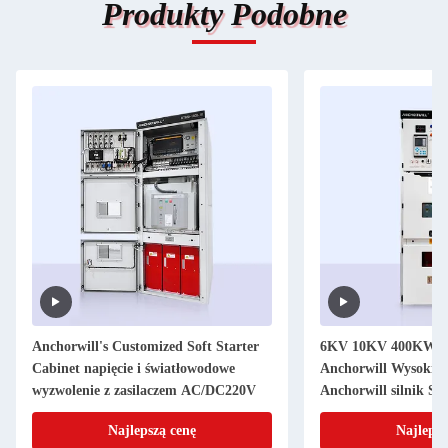
Produkty Podobne
Anchorwill's Customized Soft Starter
6KV 10KV 400KW Śre
Cabinet napięcie i światłowodowe
Anchorwill Wysokie 
wyzwolenie z zasilaczem AC/DC220V
Anchorwill silnik Soli
starter urządzenie sz
Najlepszą cenę
Najlepsz