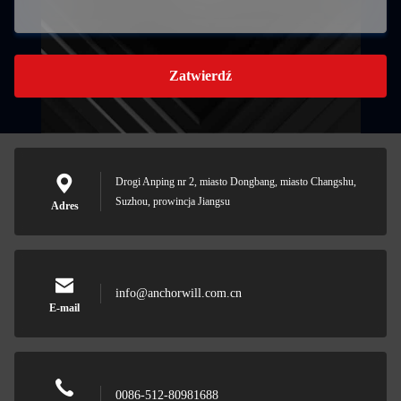
Zatwierdź
Drogi Anping nr 2, miasto Dongbang, miasto Changshu,
Suzhou, prowincja Jiangsu
Adres
info@anchorwill.com.cn
E-mail
0086-512-80981688