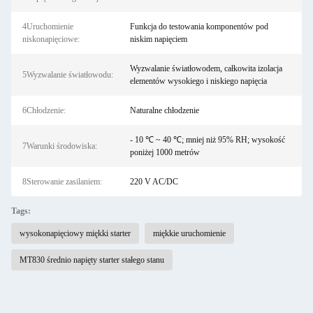
4Uruchomienie
Funkcja do testowania komponentów pod
niskonapięciowe:
niskim napięciem
Wyzwalanie światłowodem, całkowita izolacja
5Wyzwalanie światłowodu:
elementów wysokiego i niskiego napięcia
6Chłodzenie:
Naturalne chłodzenie
- 10 ℃ ~ 40 ℃; mniej niż 95% RH; wysokość
7Warunki środowiska:
poniżej 1000 metrów
8Sterowanie zasilaniem:
220 V AC/DC
Tags:
wysokonapięciowy miękki starter
miękkie uruchomienie
MT830 średnio napięty starter stałego stanu