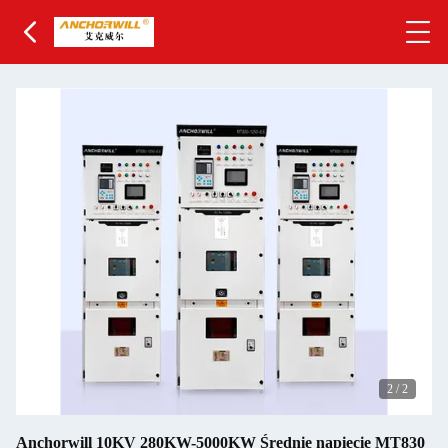
2
/
2
Anchorwill 10KV 280KW-5000KW Średnie napięcie MT830