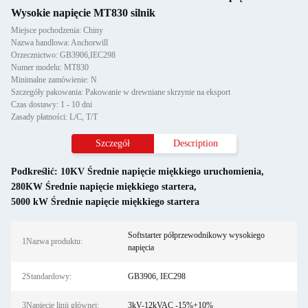
Wysokie napięcie MT830 silnik
Miejsce pochodzenia: Chiny
Nazwa handlowa: Anchorwill
Orzecznictwo: GB3906,IEC298
Numer modelu: MT830
Minimalne zamówienie: N
Szczegóły pakowania: Pakowanie w drewniane skrzynie na eksport
Czas dostawy: 1 - 10 dni
Zasady płatności: L/C, T/T
Szczegół
Description
Podkreślić:
10KV Średnie napięcie miękkiego uruchomienia
,
280KW Średnie napięcie miękkiego startera
,
5000 kW Średnie napięcie miękkiego startera
Softstarter półprzewodnikowy wysokiego
1Nazwa produktu:
napięcia
2Standardowy:
GB3906, IEC298
3Napięcie linii głównej:
3kV-12kVAC -15%+10%