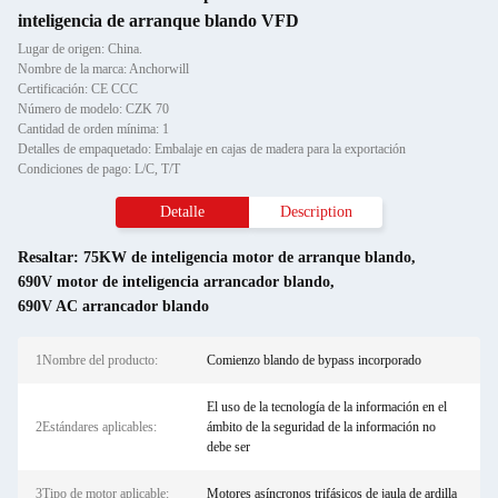
inteligencia de arranque blando VFD
Lugar de origen: China.
Nombre de la marca: Anchorwill
Certificación: CE CCC
Número de modelo: CZK 70
Cantidad de orden mínima: 1
Detalles de empaquetado: Embalaje en cajas de madera para la exportación
Condiciones de pago: L/C, T/T
Detalle
Description
Resaltar:
75KW de inteligencia motor de arranque blando
,
690V motor de inteligencia arrancador blando
,
690V AC arrancador blando
1Nombre del producto:
Comienzo blando de bypass incorporado
El uso de la tecnología de la información en el
2Estándares aplicables:
ámbito de la seguridad de la información no
debe ser
3Tipo de motor aplicable:
Motores asíncronos trifásicos de jaula de ardilla