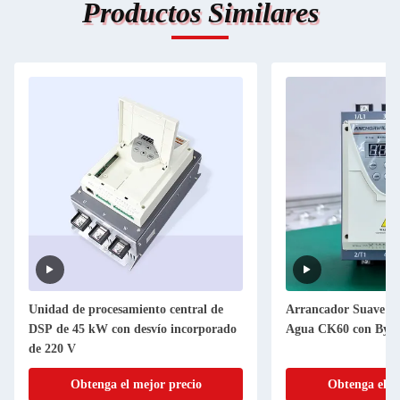
Productos Similares
nto central de
Arrancador Suave para Bomba de
vío incorporado
Agua CK60 con Bypass Integrado
jor precio
Obtenga el mejor precio