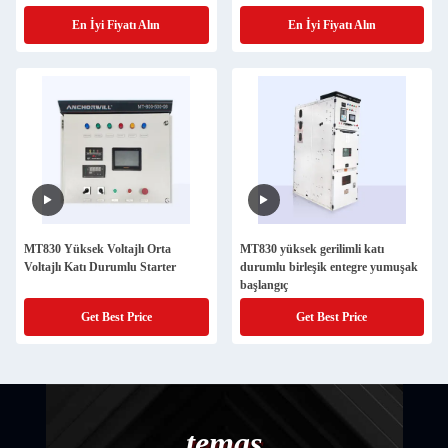
En İyi Fiyatı Alın
En İyi Fiyatı Alın
MT830 Yüksek Voltajlı Orta
MT830 yüksek gerilimli katı
Voltajlı Katı Durumlu Starter
durumlu birleşik entegre yumuşak
başlangıç
Get Best Price
Get Best Price
temas