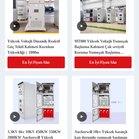
Yüksek Voltajlı Dinamik Reaktif
MT800 Yüksek Voltajlı Yumuşak
Güç Telafi Kabineti Kurulum
Başlatma Kabineti Çok seviyeli
Yüksekliği ≤ 1000m
Koruma Yumuşak Başlatma
Kabineti
En İyi Fiyatı Alın
En İyi Fiyatı Alın
3.3KV 6kv 10KV 450KW 550KW
Anchorwill 10kv Yüksek basınçlı
2800KW Anchorwill Yüksek
katı durumlu yumuşak başlangıç