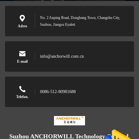
No. 2 Anping Road, Dongbang Town, Changshu City,
Suzhou, Jiangsu Eyaleti
Adres
info@anchorwill.com.cn
E-mail
0086-512-80981688
Telefon.
Suzhou ANCHORWILL Technology Co., Ltd.