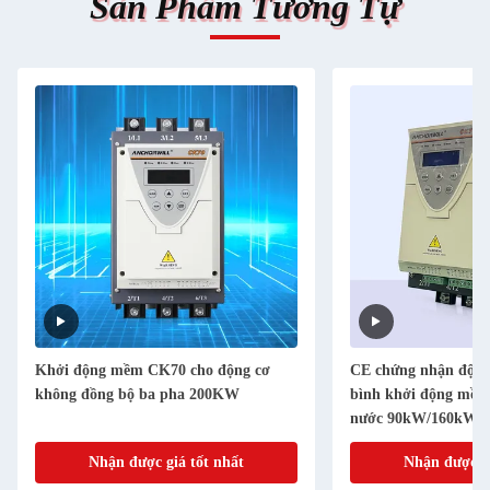
Sản Phẩm Tương Tự
Khởi động mềm CK70 cho động cơ
CE chứng nhận động 
không đồng bộ ba pha 200KW
bình khởi động mề
nước 90kW/160kW An
chế độ giới hạn
Nhận được giá tốt nhất
Nhận được gi