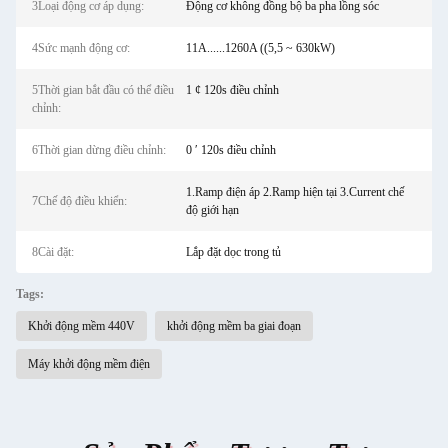
3Loại động cơ áp dụng:
Động cơ không đồng bộ ba pha lồng sóc
4Sức mạnh động cơ:
11A......1260A ((5,5 ~ 630kW)
5Thời gian bắt đầu có thể điều
1 ¢ 120s điều chỉnh
chỉnh:
6Thời gian dừng điều chỉnh:
0 ′ 120s điều chỉnh
1.Ramp điện áp 2.Ramp hiện tại 3.Current chế
7Chế độ điều khiển:
độ giới hạn
8Cài đặt:
Lắp đặt dọc trong tủ
Tags:
Khởi động mềm 440V
khởi động mềm ba giai đoạn
Máy khởi động mềm điện