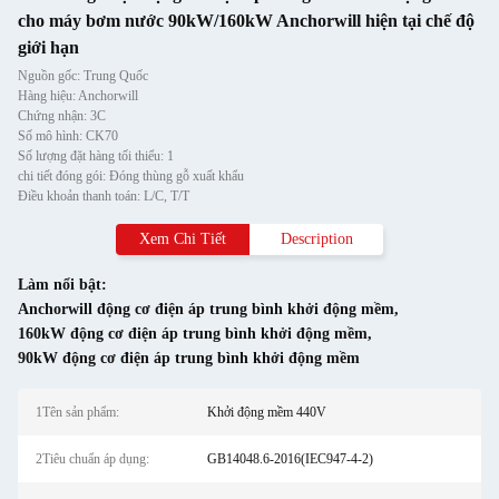
cho máy bơm nước 90kW/160kW Anchorwill hiện tại chế độ
giới hạn
Nguồn gốc: Trung Quốc
Hàng hiệu: Anchorwill
Chứng nhận: 3C
Số mô hình: CK70
Số lượng đặt hàng tối thiểu: 1
chi tiết đóng gói: Đóng thùng gỗ xuất khẩu
Điều khoản thanh toán: L/C, T/T
Xem Chi Tiết
Description
Làm nổi bật:
Anchorwill động cơ điện áp trung bình khởi động mềm
,
160kW động cơ điện áp trung bình khởi động mềm
,
90kW động cơ điện áp trung bình khởi động mềm
1Tên sản phẩm:
Khởi động mềm 440V
2Tiêu chuẩn áp dụng:
GB14048.6-2016(IEC947-4-2)