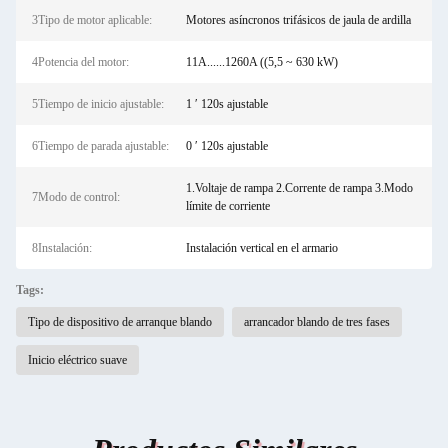
3Tipo de motor aplicable:
Motores asíncronos trifásicos de jaula de ardilla
4Potencia del motor:
11A......1260A ((5,5 ~ 630 kW)
5Tiempo de inicio ajustable:
1 ′ 120s ajustable
6Tiempo de parada ajustable:
0 ′ 120s ajustable
1.Voltaje de rampa 2.Corrente de rampa 3.Modo
7Modo de control:
límite de corriente
8Instalación:
Instalación vertical en el armario
Tags:
Tipo de dispositivo de arranque blando
arrancador blando de tres fases
Inicio eléctrico suave