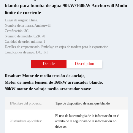
blando para bomba de agua 90kW/160kW Anchorwill Modo
límite de corriente
Lugar de origen: China.
Nombre de la marca: Anchorwill
Certificación: 3C
Número de modelo: CZK 70
Cantidad de orden mínima: 1
Detalles de empaquetado: Embalaje en cajas de madera para la exportación
Condiciones de pago: L/C, T/T
Detalle
Description
Resaltar:
Motor de media tensión de anclaje
,
Motor de media tensión de 160kW arrancador blando
,
90kW motor de voltaje medio arrancador suave
1Nombre del producto:
Tipo de dispositivo de arranque blando
El uso de la tecnología de la información en el
2Estándares aplicables:
ámbito de la seguridad de la información no
debe ser