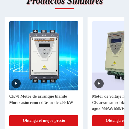
Productos Similares
CK70 Motor de arranque blando
Motor de voltaje med
Motor asíncrono trifásico de 200 kW
CE arrancador blan
agua 90kW/160kW A
límite de corriente
Obtenga el mejor precio
Obtenga el m