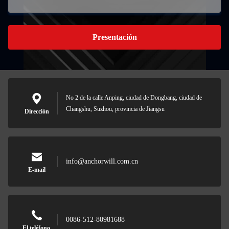
Presentación
No 2 de la calle Anping, ciudad de Dongbang, ciudad de
Changshu, Suzhou, provincia de Jiangsu
Dirección
info@anchorwill.com.cn
E-mail
0086-512-80981688
El teléfono.