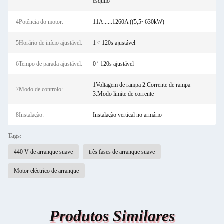
esquilo
4Potência do motor:
11A......1260A ((5,5~630kW)
5Horário de início ajustável:
1 ¢ 120s ajustável
6Tempo de parada ajustável:
0 ′ 120s ajustável
1Voltagem de rampa 2.Corrente de rampa
7Modo de controlo:
3.Modo limite de corrente
8Instalação:
Instalação vertical no armário
Tags:
440 V de arranque suave
três fases de arranque suave
Motor eléctrico de arranque
Produtos Similares