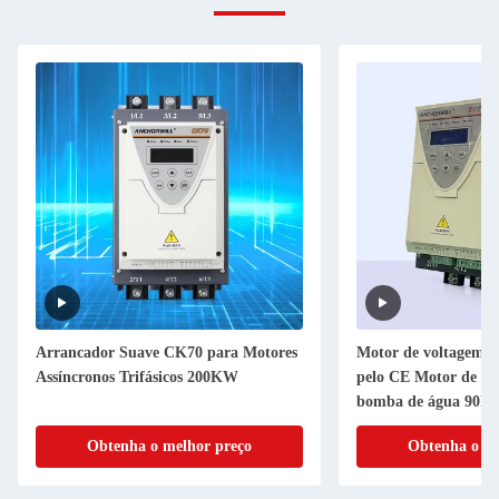
Arrancador Suave CK70 para Motores
Motor de voltagem 
Assíncronos Trifásicos 200KW
pelo CE Motor de ar
bomba de água 90k
Anchorwill Modo limi
Obtenha o melhor preço
Obtenha o me