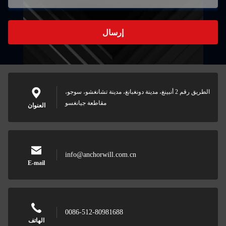
إرسال
الطريق رقم 2 أنبينغ، مدينة دونغبانغ، مدينة تشانغشو، سوجو،
مقاطعة جيانغسو
العنوان
info@anchorwill.com.cn
E-mail
0086-512-80981688
الهاتف