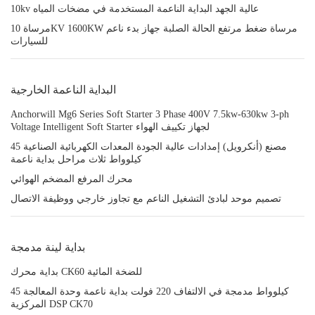
10kv عالية الجهد البداية الناعمة المستخدمة في مضخات المياه
مرساة 10KV 1600KW مرساة ضغط مرتفع الحالة الصلبة جهاز بدء ناعم
للسيارات
البداية الناعمة الخارجية
Anchorwill Mg6 Series Soft Starter 3 Phase 400V 7.5kw-630kw 3-ph
Voltage Intelligent Soft Starter لجهاز تكييف الهواء
مصنع (أنكرويل) إمدادات عالية الجودة المعدات الكهربائية الصناعية 45
كيلوواط ثلاث مراحل بداية ناعمة
محرك المرفع المضخم الهوائي
تصميم موحد لبادئ التشغيل الناعم مع تجاوز خارجي ووظيفة الاتصال
بداية لينة مدمجة
بداية محرك CK60 للضخة المائية
45 كيلوواط مدمجة في الالتفاف 220 فولت بداية ناعمة وحدة المعالجة
المركزية DSP CK70