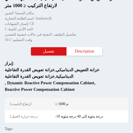
لارتفاع التركيب ≤ 1000 متر
مكان المنشأ: الصين
اسم العلامة التجارية: Anchorwill
إصدار الشهادات: CE
الحد الأدنى لكمية: 1
تفاصيل التغليف: التعبئة في حالات خشبية للتصدير
وقت التسليم: 1-10
Description
تفصيل
إبراز:
خزانة التعويض الديناميكي,خزانة تعويض القدرة التفاعلية
الديناميكية,خزانة تعويض القدرة التفاعلية
,
Dynamic Reactive Power Compensation Cabinet
,
Reactive Power Compensation Cabinet
≥ 1000 م
1ارتفاع التثبيت:
-10 درجة مئوية إلى 40 درجة مئوية
2درجة حرارة العمل:
Tags: