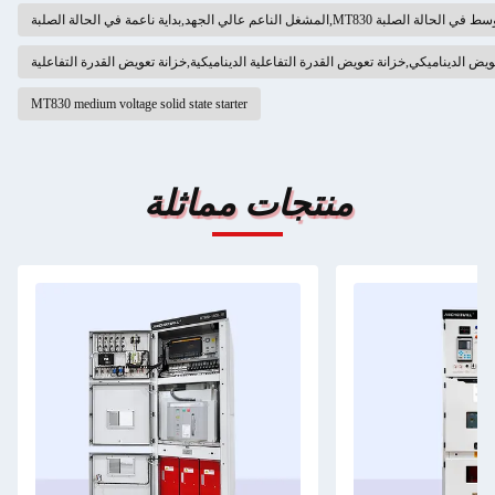
الة الصلبة,MT830 مشغل الجهد المتوسط في الحالة الصلبة
ويض الديناميكي,خزانة تعويض القدرة التفاعلية الديناميكية,خزانة تعويض القدرة التفاعلية
MT830 medium voltage solid state starter
منتجات مماثلة