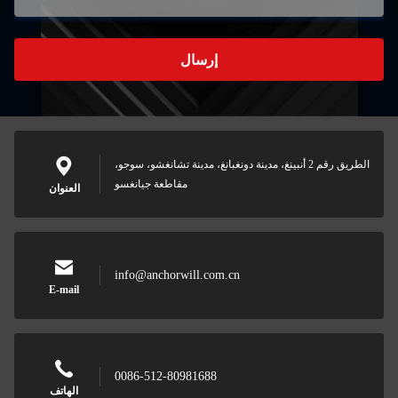
إرسال
الطريق رقم 2 أنبينغ، مدينة دونغبانغ، مدينة تشانغشو، سوجو،
مقاطعة جيانغسو
العنوان
info@anchorwill.com.cn
E-mail
0086-512-80981688
الهاتف