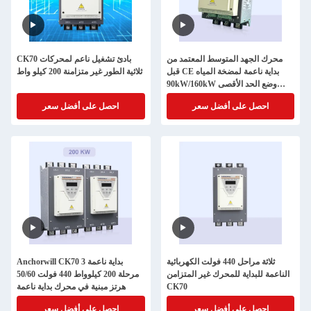
محرك الجهد المتوسط المعتمد من
CK70 بادئ تشغيل ناعم لمحركات
قبل CE بداية ناعمة لمضخة المياه
ثلاثية الطور غير متزامنة 200 كيلو واط
90kW/160kW وضع الحد الأقصى
للتيار
احصل على أفضل سعر
احصل على أفضل سعر
ثلاثة مراحل 440 فولت الكهربائية
Anchorwill CK70 بداية ناعمة 3
الناعمة للبداية للمحرك غير المتزامن
مرحلة 200 كيلوواط 440 فولت 50/60
CK70
هرتز مبنية في محرك بداية ناعمة
احصل على أفضل سعر
احصل على أفضل سعر