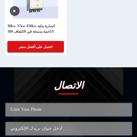
30kw 37kw 450kw كسارة بداية
ناعمة مدمجة في الالتفاف 380V
احصل على أفضل سعر
الاتصال