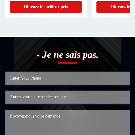
démarreur doux
Obtenez le meilleur prix
Obtenez le me
- Je ne sais pas.