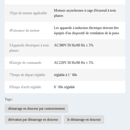
Moteurs asynchrones à cage d'écureuil à trois
3Type de moteur applicable:
phases
Les appareils à induction électrique doivent être
4Puissance du moteur:
équipés d'un dispositif de ventilation de la puiss
5Appareils électriques à trois
AC380V:50 Hz/60 Hz ± 5%
phases:
6Énergie de commande:
AC220V:50 Hz/60 Hz ± 5%
7Temps de départ réglable:
réglable à 1 ′ 60s
8Temps d'arrêt réglable:
0 ′ 60s réglable
Tags:
démarrage en douceur par contournement
dérivation par démarrage en douceur
le démarrage en douceur