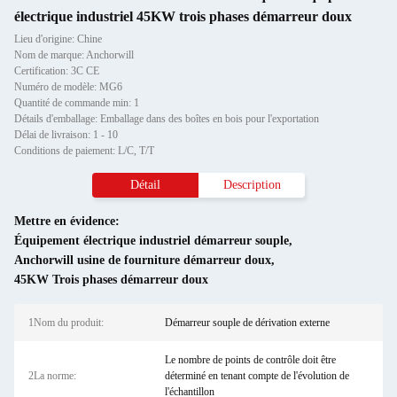
électrique industriel 45KW trois phases démarreur doux
Lieu d'origine: Chine
Nom de marque: Anchorwill
Certification: 3C CE
Numéro de modèle: MG6
Quantité de commande min: 1
Détails d'emballage: Emballage dans des boîtes en bois pour l'exportation
Délai de livraison: 1 - 10
Conditions de paiement: L/C, T/T
Détail
Description
Mettre en évidence:
Équipement électrique industriel démarreur souple
,
Anchorwill usine de fourniture démarreur doux
,
45KW Trois phases démarreur doux
1Nom du produit:
Démarreur souple de dérivation externe
Le nombre de points de contrôle doit être
2La norme:
déterminé en tenant compte de l'évolution de
l'échantillon