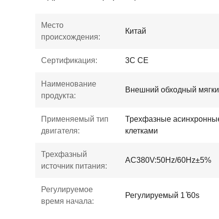
Место
Китай
происхождения:
Сертификация:
3C CE
Наименование
Внешний обходный мягки
продукта:
Применяемый тип
Трехфазные асинхронные
двигателя:
клетками
Трехфазный
AC380V:50Hz/60Hz±5%
источник питания:
Регулируемое
Регулируемый 1 ̊60s
время начала: