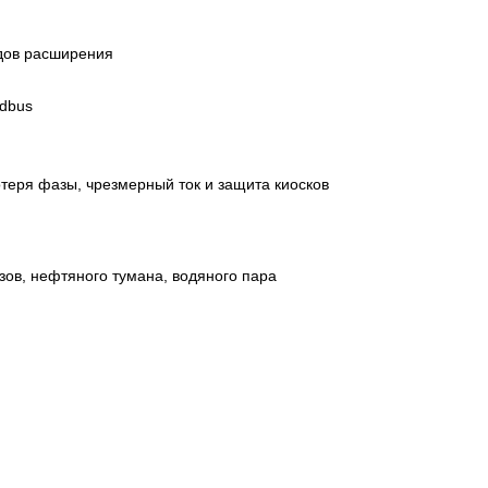
одов расширения
odbus
теря фазы, чрезмерный ток и защита киосков
ов, нефтяного тумана, водяного пара