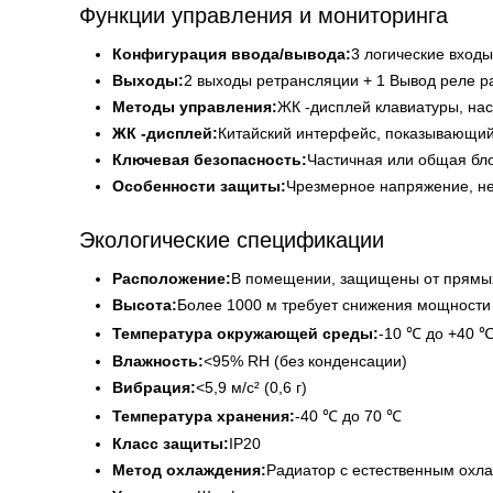
Функции управления и мониторинга
Конфигурация ввода/вывода:
3 логические входы
Выходы:
2 выходы ретрансляции + 1 Вывод реле р
Методы управления:
ЖК -дисплей клавиатуры, на
ЖК -дисплей:
Китайский интерфейс, показывающий
Ключевая безопасность:
Частичная или общая бл
Особенности защиты:
Чрезмерное напряжение, не
Экологические спецификации
Расположение:
В помещении, защищены от прямых 
Высота:
Более 1000 м требует снижения мощности 
Температура окружающей среды:
-10 ℃ до +40 ℃
Влажность:
<95% RH (без конденсации)
Вибрация:
<5,9 м/с² (0,6 г)
Температура хранения:
-40 ℃ до 70 ℃
Класс защиты:
IP20
Метод охлаждения:
Радиатор с естественным охл