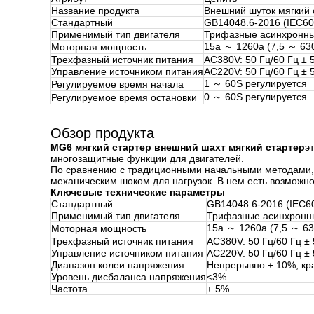
Название продукта
Внешний шуток мягкий 
Стандартный
GB14048.6-2016 (IEC60
Применимый тип двигателя
Трифазные асинхронные
15a ～ 1260a (7,5 ～ 630
Моторная мощность
Трехфазный источник питания
AC380V: 50 Гц/60 Гц ± 
Управление источником питания
AC220V: 50 Гц/60 Гц ± 
1 ～ 60S регулируется
Регулируемое время начала
0 ～ 60S регулируется
Регулируемое время остановки
Обзор продукта
MG6 мягкий стартер внешний шахт мягкий стартер
э
многозащитные функции для двигателей.
По сравнению с традиционными начальными методами, 
механическим шоком для нагрузок. В нем есть возможн
Ключевые технические параметры
Стандартный
GB14048.6-2016 (IEC60
Применимый тип двигателя
Трифазные асинхронны
15a ～ 1260a (7,5 ～ 63
Моторная мощность
Трехфазный источник питания
AC380V: 50 Гц/60 Гц ±
Управление источником питания
AC220V: 50 Гц/60 Гц ±
Диапазон колеи напряжения
Непрерывно ± 10%, кр
Уровень дисбаланса напряжения
<3%
Частота
± 5%