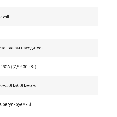
rwill
те, где вы находитесь.
260A ((7,5 630 кВт)
0V:50Hz/60Hz±5%
0s регулируемый