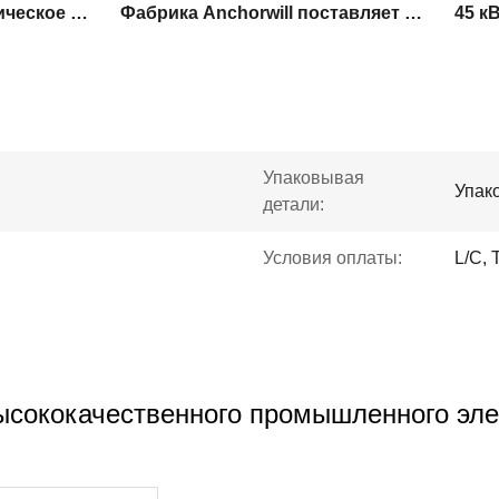
Промышленное электрическое оборудование
Фабрика Anchorwill поставляет мягкий стартер
Упаковывая
Упак
детали:
Условия оплаты:
L/C, 
сококачественного промышленного элек