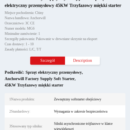
elektryczny przemysłowy 45KW Trzyfazowy miękki starter
Miejsce pochodzenia: Chiny
Nazwa handlowa: Anchorwill
Orzecznictwo: 3C CE
Numer modelu: MG6
Minimalne zamówienie: 1
Szczegóły pakowania: Pakowanie w drewniane skrzynie na eksport
Czas dostawy: 1 - 10
Zasady płatności: L/C, T/T
Szczegół
Description
Podkreślić:
Sprzęt elektryczny przemysłowy
,
Anchorwill Factory Supply Soft Starter
,
45KW Trzyfazowy miękki starter
1Nazwa produktu:
Zewnętrzny softstarter obejściowy
2Standardowy:
Wymagania w zakresie bezpieczeństwa
Silniki asynchroniczne trójfazowe w klatce
3Stosowany typ silnika:
wiewiórkowej