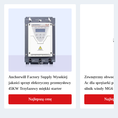
Anchorwill Factory Supply Wysokiej
Zewnętrzny obwodnik
jakości sprzęt elektryczny przemysłowy
Ac dla sprężarki po
45KW Trzyfazowy miękki starter
silnik windy MG6
Najlepszą cenę
Najlepsz