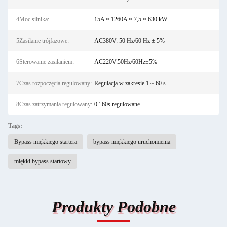
4Moc silnika:
15A ≈ 1260A ≈ 7,5 ≈ 630 kW
5Zasilanie trójfazowe:
AC380V: 50 Hz/60 Hz ± 5%
6Sterowanie zasilaniem:
AC220V:50Hz/60Hz±5%
7Czas rozpoczęcia regulowany:
Regulacja w zakresie 1 ~ 60 s
8Czas zatrzymania regulowany:
0 ′ 60s regulowane
Tags:
Bypass miękkiego startera
bypass miękkiego uruchomienia
miękki bypass startowy
Produkty Podobne