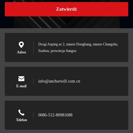
Zatwierdź
Drogi Anping nr 2, miasto Dongbang, miasto Changshu,
Suzhou, prowincja Jiangsu
Adres
info@anchorwill.com.cn
E-mail
0086-512-80981688
Telefon