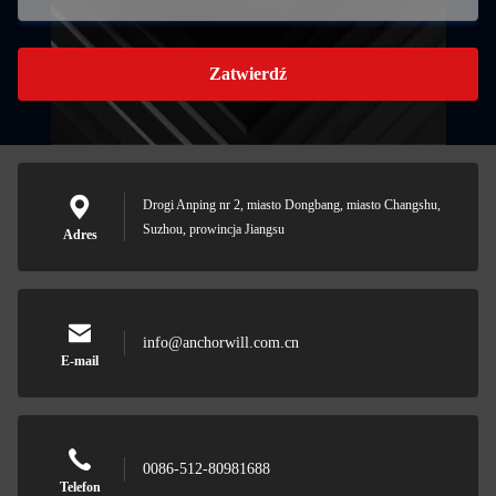
Zatwierdź
Drogi Anping nr 2, miasto Dongbang, miasto Changshu,
Suzhou, prowincja Jiangsu
Adres
info@anchorwill.com.cn
E-mail
0086-512-80981688
Telefon