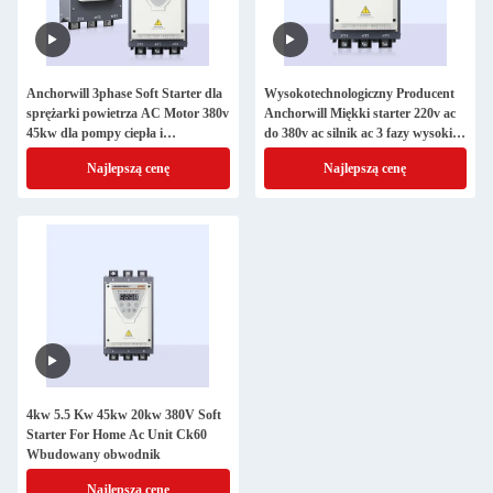
Anchorwill 3phase Soft Starter dla
Wysokotechnologiczny Producent
sprężarki powietrza AC Motor 380v
Anchorwill Miękki starter 220v ac
45kw dla pompy ciepła i
do 380v ac silnik ac 3 fazy wysokiej
klimatyzatora
jakości falownik 380v 30kw
Najlepszą cenę
Najlepszą cenę
4kw 5.5 Kw 45kw 20kw 380V Soft
Starter For Home Ac Unit Ck60
Wbudowany obwodnik
Najlepszą cenę