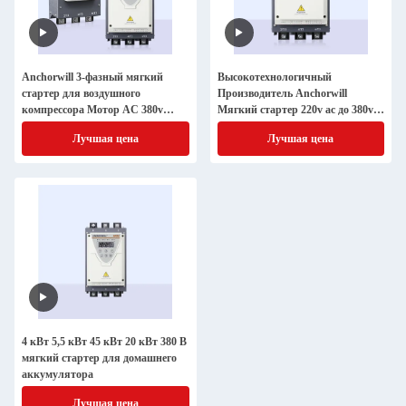
Anchorwill 3-фазный мягкий
Высокотехнологичный
стартер для воздушного
Производитель Anchorwill
компрессора Мотор AC 380v
Мягкий стартер 220v ac до 380v
45kw для теплового насоса и
ac двигатель ac 3-фазный
Лучшая цена
Лучшая цена
кондиционера
высококачественный инвертор
380v 30kw
4 кВт 5,5 кВт 45 кВт 20 кВт 380 В
мягкий стартер для домашнего
аккумулятора
Лучшая цена