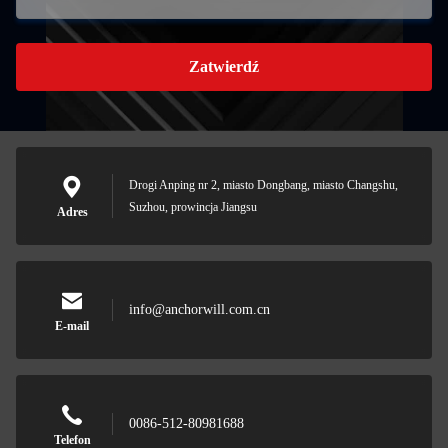
Zatwierdź
Drogi Anping nr 2, miasto Dongbang, miasto Changshu,
Suzhou, prowincja Jiangsu
Adres
info@anchorwill.com.cn
E-mail
0086-512-80981688
Telefon