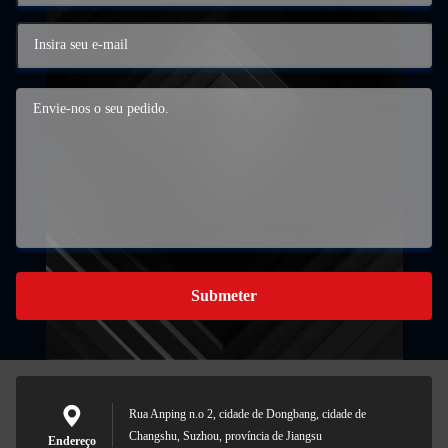
Submeter
Rua Anping n.o 2, cidade de Dongbang, cidade de
Changshu, Suzhou, província de Jiangsu
Endereço