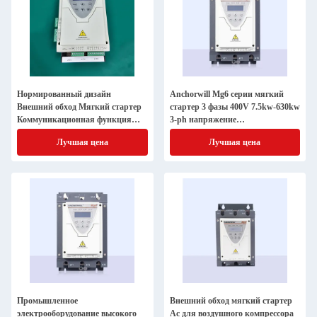
Нормированный дизайн
Anchorwill Mg6 серии мягкий
Внешний обход Мягкий стартер
стартер 3 фазы 400V 7.5kw-630kw
Коммуникационная функция
3-ph напряжение
Мягкий стартер
Интеллектуальный мягкий
Лучшая цена
Лучшая цена
стартер для кондиционера
Промышленное
Внешний обход мягкий стартер
электрооборудование высокого
Ac для воздушного компрессора