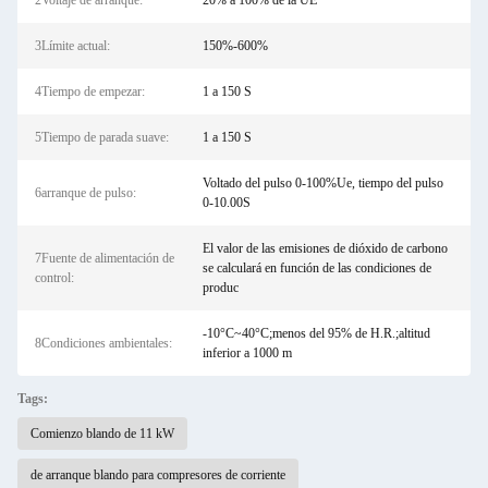
2Voltaje de arranque:
20% a 100% de la UE
3Límite actual:
150%-600%
4Tiempo de empezar:
1 a 150 S
5Tiempo de parada suave:
1 a 150 S
Voltado del pulso 0-100%Ue, tiempo del pulso
6arranque de pulso:
0-10.00S
El valor de las emisiones de dióxido de carbono
7Fuente de alimentación de
se calculará en función de las condiciones de
control:
produc
-10°C~40°C;menos del 95% de H.R.;altitud
8Condiciones ambientales:
inferior a 1000 m
Tags:
Comienzo blando de 11 kW
de arranque blando para compresores de corriente