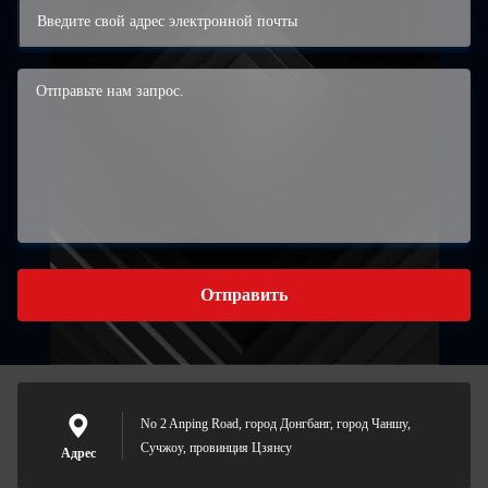
Отправить
No 2 Anping Road, город Донгбанг, город Чаншу,
Сучжоу, провинция Цзянсу
Адрес